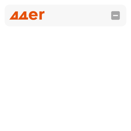

integration
Supabase
Supabase unterstützt Solopreneure und
Agenturen beim Management von Online-