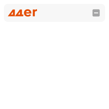
Geschäftsführer:innen

Echtzeit-Angebotsanpassung
für deinen B2B-Erfolg
Die Automatisierung der Echtzeit-